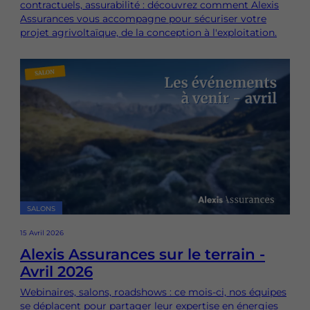
contractuels, assurabilité : découvrez comment Alexis
Assurances vous accompagne pour sécuriser votre
projet agrivoltaïque, de la conception à l'exploitation.
SALONS
15 Avril 2026
Alexis Assurances sur le terrain -
Avril 2026
Webinaires, salons, roadshows : ce mois-ci, nos équipes
se déplacent pour partager leur expertise en énergies